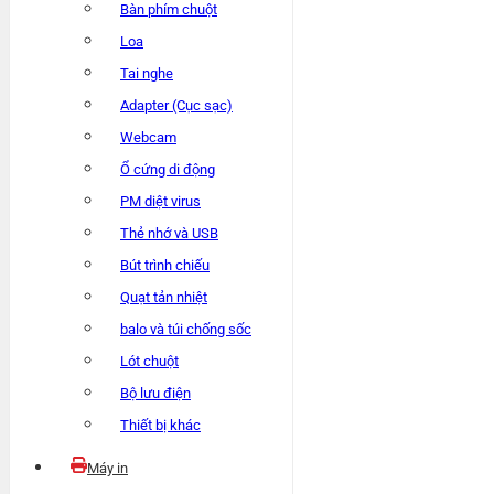
Bàn phím chuột
Loa
Tai nghe
Adapter (Cục sạc)
Webcam
Ổ cứng di động
PM diệt virus
Thẻ nhớ và USB
Bút trình chiếu
Quạt tản nhiệt
balo và túi chống sốc
Lót chuột
Bộ lưu điện
Thiết bị khác
Máy in