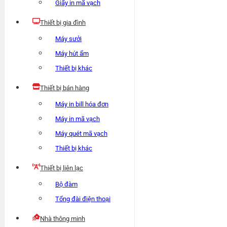
Giấy in mã vạch
Thiết bị gia đình
Máy sưởi
Máy hút ẩm
Thiết bị khác
Thiết bị bán hàng
Máy in bill hóa đơn
Máy in mã vạch
Máy quét mã vạch
Thiết bị khác
Thiết bị liên lạc
Bộ đàm
Tổng đài điện thoại
Nhà thông minh