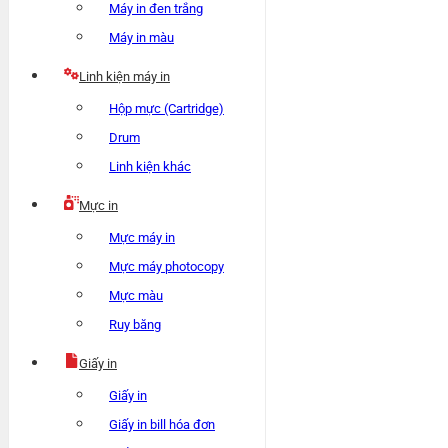
Máy in đen trắng
Máy in màu
Linh kiện máy in
Hộp mực (Cartridge)
Drum
Linh kiện khác
Mực in
Mực máy in
Mực máy photocopy
Mực màu
Ruy băng
Giấy in
Giấy in
Giấy in bill hóa đơn