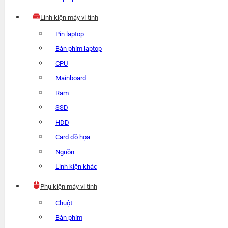
Linh kiện máy vi tính
Pin laptop
Bàn phím laptop
CPU
Mainboard
Ram
SSD
HDD
Card đồ họa
Nguồn
Linh kiện khác
Phụ kiện máy vi tính
Chuột
Bàn phím