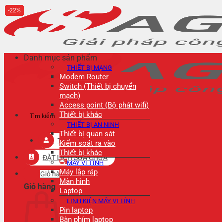
Bỏ
12%
20%
20%
20%
18%
27%
22%
20%
24%
22%
22%
qua
nội
dung
Danh mục sản phẩm
THIẾT BỊ MẠNG
Modem Router
Switch (Thiết bị chuyển
mạch)
Access point (Bộ phát wifi)
Thiết bị khác
THIẾT BỊ AN NINH
Thiết bị quan sát
Tài khoản
Kiểm soát ra vào
Thiết bị khác
ĐẶT LỊCH SỬA CHỮA
MÁY VI TÍNH
Máy lắp ráp
Giỏ hàng
Màn hình
Giỏ hàng
Laptop
LINH KIỆN MÁY VI TÍNH
Pin laptop
Bàn phím laptop